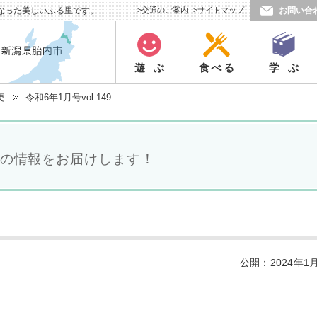
なった美しいふる里です。
>交通のご案内
>サイトマップ
お問い合
遊ぶ
食べる
学ぶ
便
令和6年1月号vol.149
の情報をお届けします！
公開：2024年1