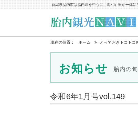
新潟県胎内市は胎内川を中心に、海･山･里が一体に
現在の位置：
ホーム
とっておきトコトコ
お知らせ
胎内の旬
令和6年1月号vol.149